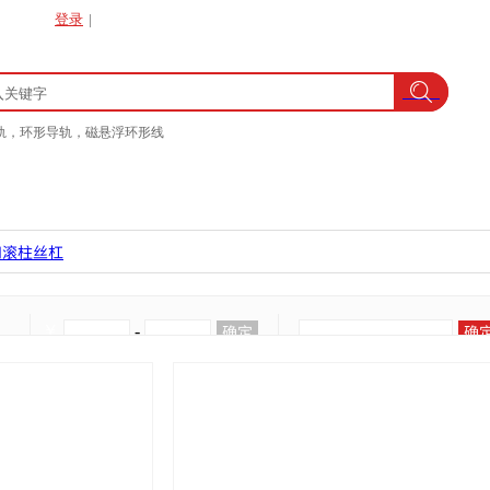
登录
|
注册
搜索
搜 索
轨，环形导轨，磁悬浮环形线
备库存
产品列表
折扣处理
帮助中心
和滚柱丝杠
确定
确
￥
-