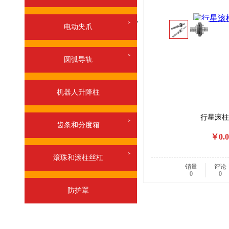
>
电动夹爪
>
圆弧导轨
机器人升降柱
行星滚柱
>
齿条和分度箱
￥0.0
>
滚珠和滚柱丝杠
销量
评论
0
0
防护罩