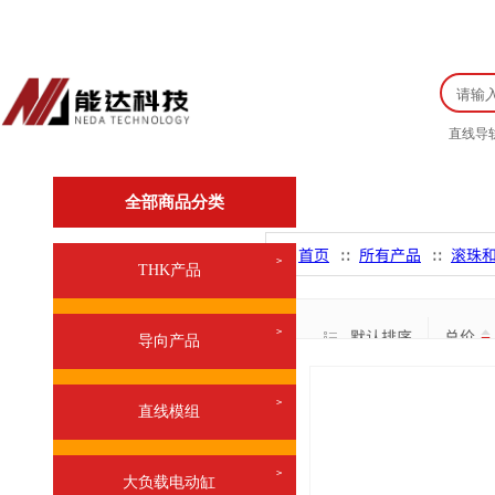
欢迎来到能达科技！服务热线：0532-86216967
直线导
首页
常
全部商品分类
首页
所有产品
滚珠
∷
∷
>
THK产品
默认排序
总价
>
导向产品
>
直线模组
>
大负载电动缸