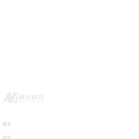
快
关
敬业
下
高效